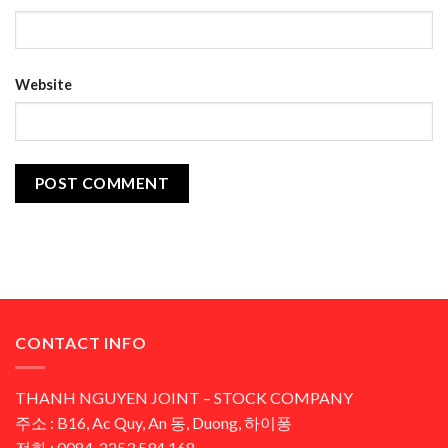
Website
CONTACT INFO
THANH NGUYEN JOINT – STOCK COMPANY
주소 : B16, Ac Quy, An 동, Duong, 하이퐁
전화 : 0084-2253.594.168