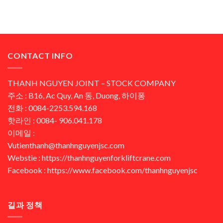
CONTACT INFO
THANH NGUYEN JOINT – STOCK COMPANY
주소 : B16, Ac Quy, An 동, Duong, 하이퐁
전화 : 0084-2253.594.168
핫라인 : 0084- 906.041.178
이메일 :
Vutienthanh@thanhnguyenjsc.com
Webstie : https://thanhnguyenforkliftcrane.com
Facebook : https://www.facebook.com/thanhnguyenjsc
길과 정책