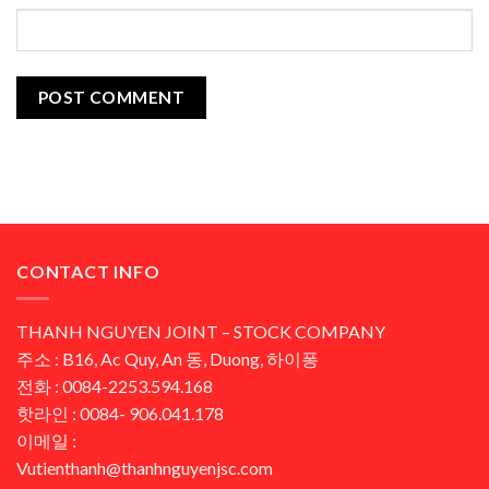
CONTACT INFO
THANH NGUYEN JOINT – STOCK COMPANY
주소 : B16, Ac Quy, An 동, Duong, 하이퐁
전화 : 0084-2253.594.168
핫라인 : 0084- 906.041.178
이메일 :
Vutienthanh@thanhnguyenjsc.com