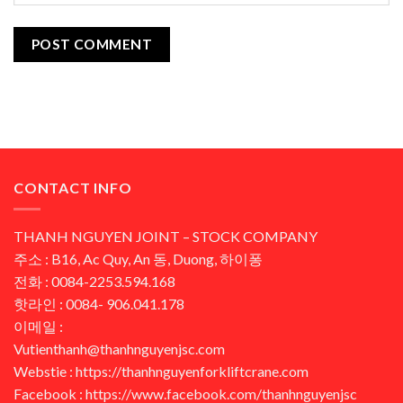
CONTACT INFO
THANH NGUYEN JOINT – STOCK COMPANY
주소 : B16, Ac Quy, An 동, Duong, 하이퐁
전화 : 0084-2253.594.168
핫라인 : 0084- 906.041.178
이메일 :
Vutienthanh@thanhnguyenjsc.com
Webstie : https://thanhnguyenforkliftcrane.com
Facebook : https://www.facebook.com/thanhnguyenjsc