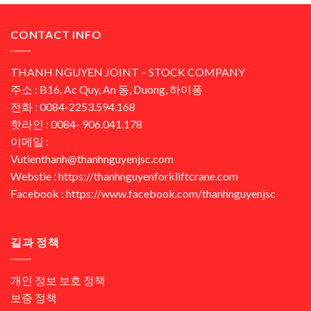
CONTACT INFO
THANH NGUYEN JOINT – STOCK COMPANY
주소 : B16, Ac Quy, An 동, Duong, 하이퐁
전화 : 0084-2253.594.168
핫라인 : 0084- 906.041.178
이메일 :
Vutienthanh@thanhnguyenjsc.com
Webstie : https://thanhnguyenforkliftcrane.com
Facebook : https://www.facebook.com/thanhnguyenjsc
길과 정책
개인 정보 보호 정책
보증 정책