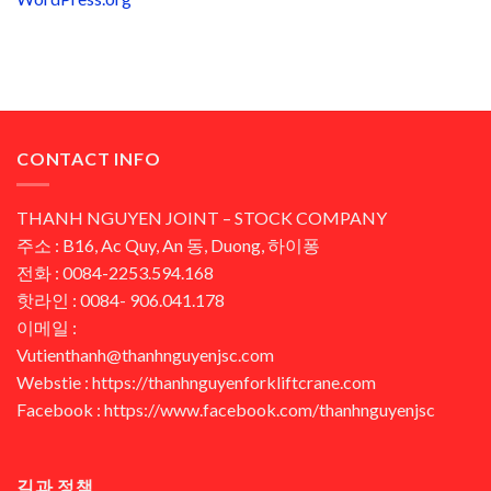
CONTACT INFO
THANH NGUYEN JOINT – STOCK COMPANY
주소 : B16, Ac Quy, An 동, Duong, 하이퐁
전화 : 0084-2253.594.168
핫라인 : 0084- 906.041.178
이메일 :
Vutienthanh@thanhnguyenjsc.com
Webstie : https://thanhnguyenforkliftcrane.com
Facebook : https://www.facebook.com/thanhnguyenjsc
길과 정책