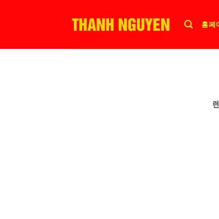
Skip
to
홈페
content
렌