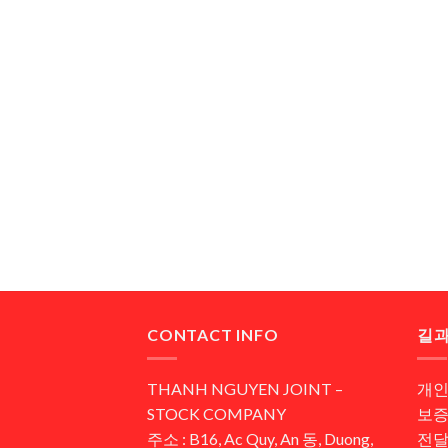
CONTACT INFO
길과
THANH NGUYEN JOINT –
개인
STOCK COMPANY
보증
주소 : B16, Ac Quy, An 동, Duong,
전달